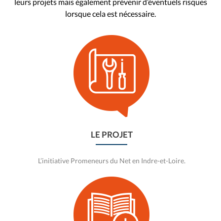
leurs projets mais également prévenir d’éventuels risques
lorsque cela est nécessaire.
Aller
vers
Le
projet
LE PROJET
L’initiative Promeneurs du Net en Indre-et-Loire.
Aller
vers
Annuaire