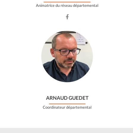
Animatrice du réseau départemental
Facebook
account
of
CHLOÉ
GUITTON
ARNAUD GUEDET
Coordinateur départemental