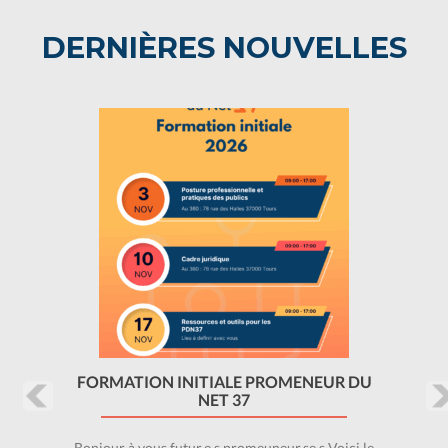
DERNIÈRES NOUVELLES
Précédent
Sui
FORMATION INITIALE PROMENEUR DU
NET 37
Bonjour à vous futur.e.s promeuneur.se.s Voici le