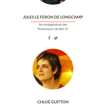
JULES LE FERON DE LONGCAMP
Accompagnateur des
Promeneurs du Net 37
Facebook
Twitter
account
account
of
of
Jules
Jules
Le
Le
Feron
Feron
de
de
Longcamp
Longcamp
CHLOÉ GUITTON