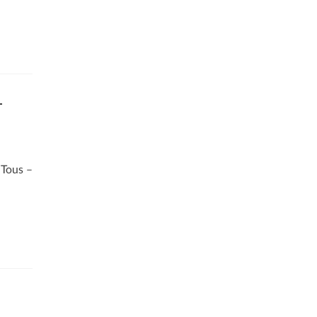
–
 Tous –