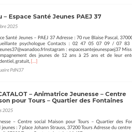
surLucie
Breton
–
u – Espace Santé Jeunes PAEJ 37
Espace
Santé
obre 2025
Jeunes
PAEJ
ace Santé Jeunes – PAEJ 37 Adresse : 70 rue Blaise Pascal, 3700
37
cueillante psychologue Contacts : 02 47 05 07 09 / 07 83
jeunes37@wanadoo.frInstagram : espacesantejeunespaej37 Miss
compagnement des jeunes de 12 ans à 25 ans et de leur ent
En
entiel, gratuit,
[…]
savoir
uaire PdN37
plus
surLéa
Pineau
–
 CATALOT – Animatrice Jeunesse – Centre
Espace
son pour Tours – Quartier des Fontaines
Santé
Jeunes
s 2025
PAEJ
37
nesse – Centre social Maison pour Tours – Quartier des Fon
 jeunes : 7 place Johann Strauss, 37200 Tours Adresse du centre s