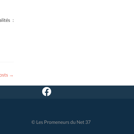
lités :
osts
→
© Les Promeneurs du Net 37