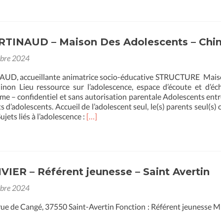
plus
d
surBéatrice
TCHICAYA
–
RTINAUD – Maison Des Adolescents – Chi
Animatrice
Jeunesse
obre 2024
–
Centre
UD, accueillante animatrice socio-éducative STRUCTURE Mais
Camille
non Lieu ressource sur l’adolescence, espace d’écoute et d’éc
Claudel
me – confidentiel et sans autorisation parentale Adolescents entr
–
s d’adolescents. Accueil de l’adolescent seul, le(s) parents seul(s) 
Monnaie
En
jets liés à l’adolescence :
[…]
savoir
plus
surCéline
MARTINAUD
–
VIER – Référent jeunesse – Saint Avertin
Maison
Des
obre 2024
Adolescents
–
 rue de Cangé, 37550 Saint-Avertin Fonction : Référent jeunesse M
Chinon