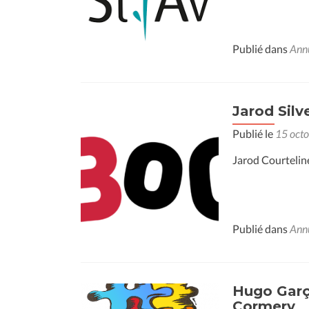
Publié dans
Ann
Jarod Silv
Publié le
15 oct
Jarod Courteline
Publié dans
Ann
Hugo Garço
Cormery