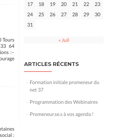
17
18
19
20
21
22
23
24
25
26
27
28
29
30
31
0 Tours
« Juil
 33 64
ions :–
ourage
ARTICLES RÉCENTS
Formation initiale promeneur du
net 37
Programmation des Webinaires
Promeneur.se.s à vos agenda !
taines
ocial :