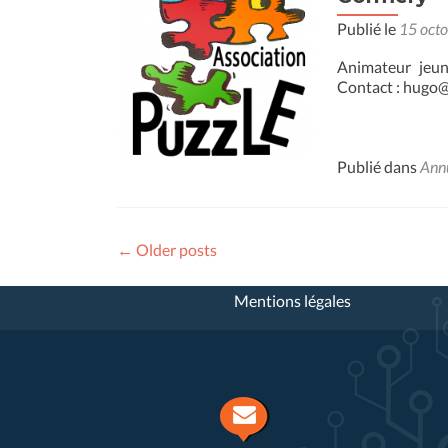
Publié le
15 oct
Animateur jeune
Contact : hugo@
Publié dans
Ann
Posts
←
Older posts
navigation
Mentions légales