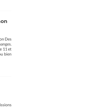
’Amboise
non
on Des
hanges.
e 11 et
ou bien
issions