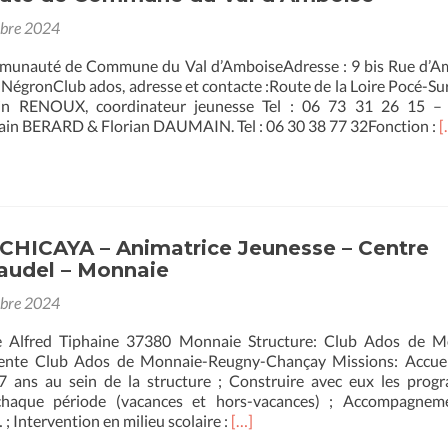
obre 2024
mmunauté de Commune du Val d’AmboiseAdresse : 9 bis Rue d’A
NégronClub ados, adresse et contacte :Route de la Loire Pocé-Su
in RENOUX, coordinateur jeunesse Tel : 06 73 31 26 15 – 
E
ain BERARD & Florian DAUMAIN. Tel : 06 30 38 77 32Fonction :
[
s
p
s
D
-
A
TCHICAYA – Animatrice Jeunesse – Centre
j
laudel – Monnaie
–
obre 2024
C
a
e Alfred Tiphaine 37380 Monnaie Structure: Club Ados de M
–
rente Club Ados de Monnaie-Reugny-Chançay Missions: Accueil
C
7 ans au sein de la structure ; Construire avec eux les pro
d
 chaque période (vacances et hors-vacances) ; Accompagnem
En
… ; Intervention en milieu scolaire :
[…]
d
savoir
V