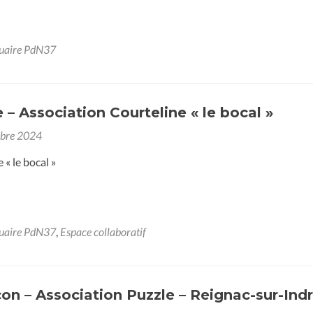
uaire PdN37
e – Association Courteline « le bocal »
obre 2024
 « le bocal »
uaire PdN37
,
Espace collaboratif
n – Association Puzzle – Reignac-sur-Indr