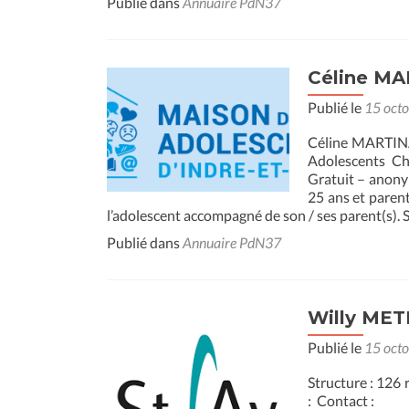
Publié dans
Annuaire PdN37
Céline MA
Publié le
15 oct
Céline MARTINA
Adolescents Chi
Gratuit – anony
25 ans et parent
l’adolescent accompagné de son / ses parent(s). Su
Publié dans
Annuaire PdN37
Willy METI
Publié le
15 oct
Structure : 126
: Contact :