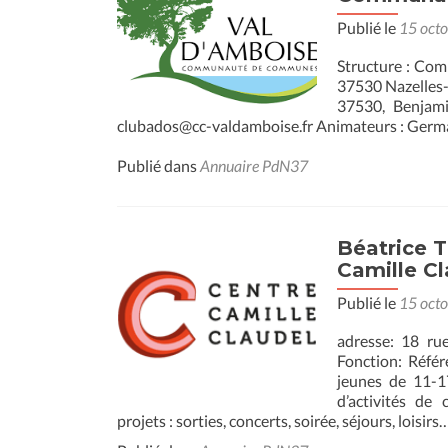
Publié le
15 oct
Structure : Co
37530 Nazelles-
37530, Benjam
clubados@cc-valdamboise.fr Animateurs : Germ
Publié dans
Annuaire PdN37
Béatrice 
Camille C
Publié le
15 oct
adresse: 18 ru
Fonction: Réfé
jeunes de 11-1
d’activités de
projets : sorties, concerts, soirée, séjours, loisirs