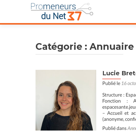
Catégorie :
Annuaire
Lucie Bre
Publié le
16 oct
Structure : Esp
Fonction : 
espacesante.je
– Accueil et a
(anonyme, confi
Publié dans
Ann