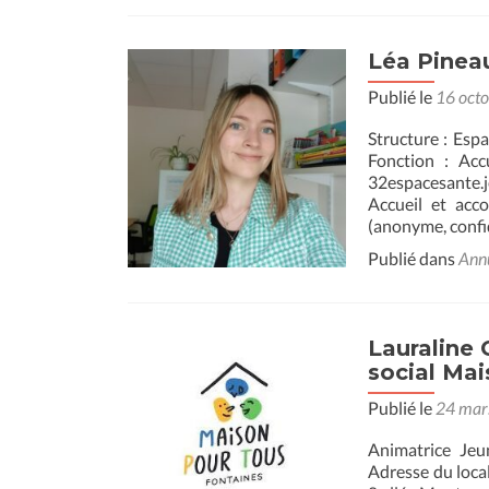
Léa Pinea
Publié le
16 oct
Structure : Esp
Fonction : Ac
32espacesante.
Accueil et ac
(anonyme, confid
Publié dans
Ann
Lauraline
social Mai
Publié le
24 mar
Animatrice Jeu
Adresse du local