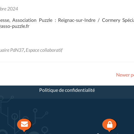
obre 2024
sse, Association Puzzle : Reignac-sur-Indre / Cormery Spécia
asso-puzzle.fr
uaire PdN37
,
Espace collaboratif
Newer p
Politique de confidentialité