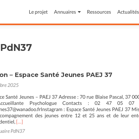
Aller
au
Le projet
Annuaires
Ressources
Actualités
contenu
principal
 PdN37
ton – Espace Santé Jeunes PAEJ 37
obre 2025
ace Santé Jeunes – PAEJ 37 Adresse : 70 rue Blaise Pascal, 37 00
Accueillante Psychologue Contacts : 02 47 05 07
unes37@wanadoo.frInstagram : Espace Santé Jeunes PAEJ 37 Mis
ccompagnement des jeunes entre 12 et 25 ans et de leur ent
En
dentiel,
[…]
savoir
uaire PdN37
plus