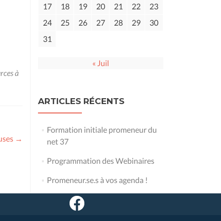
17
18
19
20
21
22
23
24
25
26
27
28
29
30
31
« Juil
rces à
ARTICLES RÉCENTS
Formation initiale promeneur du
euses
→
net 37
Programmation des Webinaires
Promeneur.se.s à vos agenda !