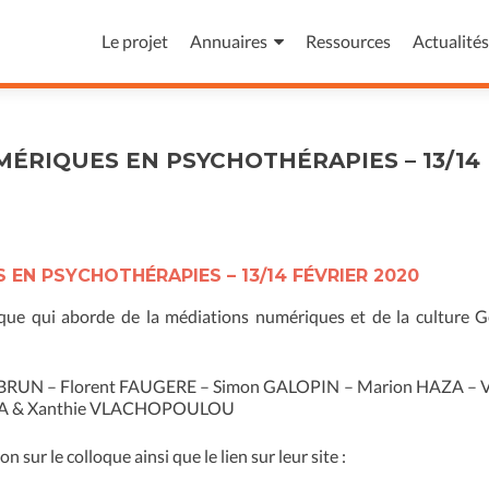
Aller
au
Le projet
Annuaires
Ressources
Actualités
contenu
principal
ÉRIQUES EN PSYCHOTHÉRAPIES – 13/14
EN PSYCHOTHÉRAPIES – 13/14 FÉVRIER 2020
loque qui aborde de la médiations numériques et de la culture 
BRUN – Florent FAUGERE – Simon GALOPIN – Marion HAZA – V
LA & Xanthie VLACHOPOULOU
 sur le colloque ainsi que le lien sur leur site :