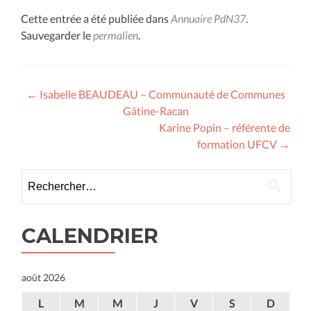
Cette entrée a été publiée dans
Annuaire PdN37
.
Sauvegarder le
permalien
.
Navigation
←
Isabelle BEAUDEAU – Communauté de Communes
Gâtine-Racan
des
Karine Popin – référente de
articles
formation UFCV
→
Rechercher :
CALENDRIER
août 2026
L
M
M
J
V
S
D