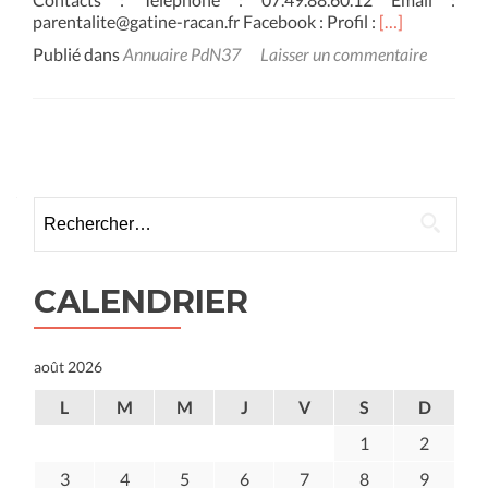
En
parentalite@gatine-racan.fr Facebook : Profil :
[…]
savoir
Publié dans
Annuaire PdN37
Laisser un commentaire
plus
surIsabelle
BEAUDEAU
–
Posts
Communauté
de
navigation
Communes
Rechercher :
Gâtine-
Racan
CALENDRIER
août 2026
L
M
M
J
V
S
D
1
2
3
4
5
6
7
8
9