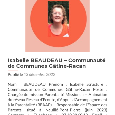
réflexe
« e-
enfance »
!
Isabelle BEAUDEAU – Communauté
de Communes Gâtine-Racan
Publié le
13 décembre 2022
Nom : BEAUDEAU Prénom : Isabelle Structure :
Communauté de Communes Gâtine-Racan Poste :
Chargée de mission Parentalité Missions : – Animation
du réseau Réseau d’Ecoute, d’Appui, d’Accompagnement
à la Parentalité (REAAP) – Responsable de l’Espace des
Parents, situé à Neuillé-Pont-Pierre (juin 2023)
Contacts : Téléphone : 07.49.88.60.12 Email :