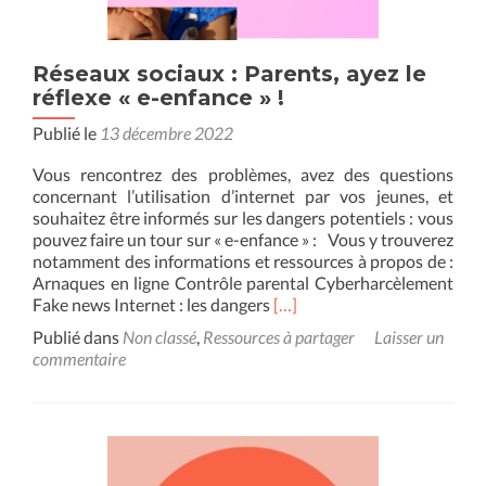
Réseaux sociaux : Parents, ayez le
réflexe « e-enfance » !
Publié le
13 décembre 2022
Vous rencontrez des problèmes, avez des questions
concernant l’utilisation d’internet par vos jeunes, et
souhaitez être informés sur les dangers potentiels : vous
pouvez faire un tour sur « e-enfance » : Vous y trouverez
notamment des informations et ressources à propos de :
Arnaques en ligne Contrôle parental Cyberharcèlement
En
Fake news Internet : les dangers
[…]
savoir
Publié dans
Non classé
,
Ressources à partager
Laisser un
plus
commentaire
surRéseaux
sociaux
:
Parents,
ayez
le