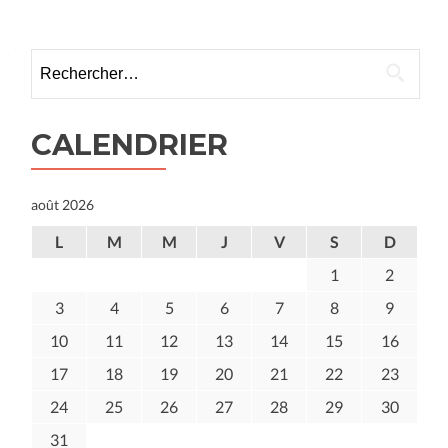
Posts
Coordinateur
jeunesse
navigation
–
Rechercher :
ville
de
La
Riche
CALENDRIER
août 2026
L
M
M
J
V
S
D
1
2
3
4
5
6
7
8
9
10
11
12
13
14
15
16
17
18
19
20
21
22
23
24
25
26
27
28
29
30
31