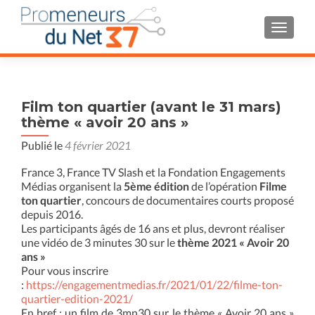
AFFIC
Film ton quartier (avant le 31 mars)
thème « avoir 20 ans »
Publié le
4 février 2021
France 3, France TV Slash et la Fondation Engagements
Médias organisent la
5ème édition
de l’opération
Filme
ton quartier
, concours de documentaires courts proposé
depuis 2016.
Les participants âgés de 16 ans et plus, devront réaliser
une vidéo de 3 minutes 30 sur le
thème 2021 « Avoir 20
ans »
Pour vous inscrire
:
https://engagementmedias.fr/2021/01/22/filme-ton-
quartier-edition-2021/
En bref : un film de 3mn30 sur le thème « Avoir 20 ans »