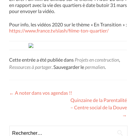
en rapport avec la vie des quartiers è date butoir 31 mars
pour envoyer la vidéo.
Pour info, les vidéos 2020 sur le thème « En Transition » :
https://www.france.tv/slash/filme-ton-quartier/
Cette entrée a été publiée dans
Projets en construction
,
Ressources à partager
. Sauvegarder le
permalien
.
Navigation
←
A noter dans vos agendas !!
Quinzaine de la Parentalité
des
– Centre social de la Douve
articles
→
Rechercher :