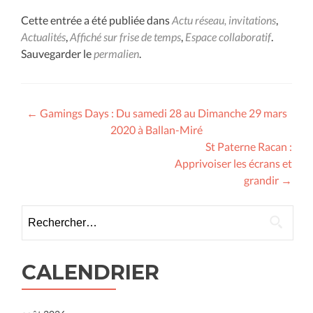
Cette entrée a été publiée dans
Actu réseau, invitations
,
Actualités
,
Affiché sur frise de temps
,
Espace collaboratif
.
Sauvegarder le
permalien
.
Navigation
←
Gamings Days : Du samedi 28 au Dimanche 29 mars
2020 à Ballan-Miré
des
St Paterne Racan :
articles
Apprivoiser les écrans et
grandir
→
Rechercher :
CALENDRIER