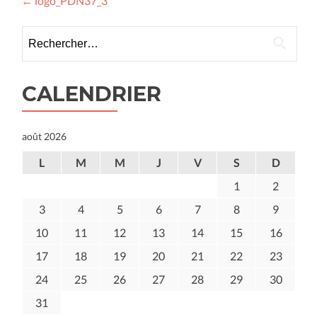
Navigation
←
logo_PDN37_3
des
Rechercher :
articles
CALENDRIER
août 2026
L
M
M
J
V
S
D
1
2
3
4
5
6
7
8
9
10
11
12
13
14
15
16
17
18
19
20
21
22
23
24
25
26
27
28
29
30
31