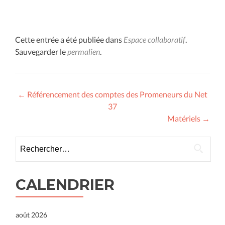
Cette entrée a été publiée dans
Espace collaboratif
.
Sauvegarder le
permalien
.
Navigation
←
Référencement des comptes des Promeneurs du Net
37
des
Matériels
→
articles
Rechercher :
CALENDRIER
août 2026