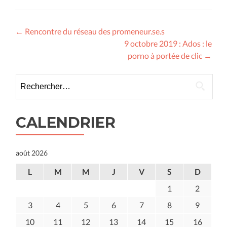
Navigation
←
Rencontre du réseau des promeneur.se.s
9 octobre 2019 : Ados : le
des
porno à portée de clic
→
articles
Rechercher :
CALENDRIER
août 2026
L
M
M
J
V
S
D
1
2
3
4
5
6
7
8
9
10
11
12
13
14
15
16