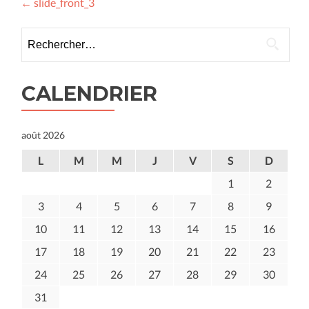
Navigation
←
slide_front_3
des
Rechercher :
articles
CALENDRIER
août 2026
L
M
M
J
V
S
D
1
2
3
4
5
6
7
8
9
10
11
12
13
14
15
16
17
18
19
20
21
22
23
24
25
26
27
28
29
30
31